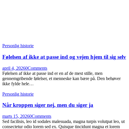
Personlig historie
Følelsen af ikke at passe ind og vejen hjem til sig selv
april 4, 2026
0
Comments
Følelsen af ikke at passe ind er en af de mest stille, men
gennemgribende følelser, et menneske kan bære på. Den behøver
ikke fylde hele…
Personlig historie
Når kroppen siger nej, men du siger ja
marts 15, 2026
0
Comments
Sed facilisis, leo id sodales malesuada, magna turpis volutpat leo, ut
consectetur odio lorem sed ex. Quisque tincidunt magna et lorem